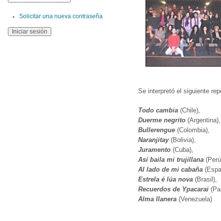
Solicitar una nueva contraseña
Se interpretó el siguiente rep
Todo cambia
(Chile),
Duerme negrito
(Argentina),
Bullerengue
(Colombia),
Naranjitay
(Bolivia),
Juramento
(Cuba),
Así baila mi trujillana
(Perú
Al lado de mi cabaña
(Espa
Estrela é lúa nova
(Brasil),
Recuerdos de Ypacarai
(Pa
A
lma llanera
(Venezuela)