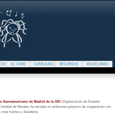
ICIO
EL CORO
CONSULTAS
RECURSOS
MISCELÁNEA
o Iberoamericano de Madrid de la OE
I
(
Organización de Estados
 Cristóbal de Morales ha iniciado un ambicioso proyecto de cooperación con
s más fuertes y duraderos.