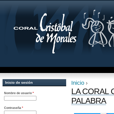
Jum
Inicio
›
Inicio de sesión
Se encuentra uste
LA CORAL 
Nombre de usuario
*
PALABRA
Contraseña
*