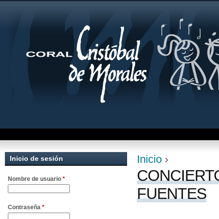
Jum
Inicio
›
Inicio de sesión
Se encuentra uste
CONCIERTO
Nombre de usuario
*
FUENTES
Contraseña
*