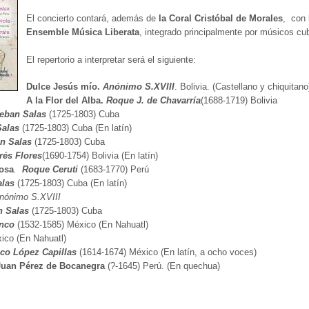
El concierto contará, además de
la Coral Cristóbal de Morales
, con 
Ensemble Música Liberata
, integrado principalmente por músicos c
El repertorio a interpretar será el siguiente:
Dulce Jesús mío.
Anónimo S.XVIII
. Bolivia. (Castellano y chiquitano
A la Flor del Alba.
Roque J. de Chavarría
(1688-1719) Bolivia
teban Salas
(1725-1803) Cuba
Salas
(1725-1803) Cuba (En latín)
an Salas
(1725-1803) Cuba
rés Flores
(1690-1754) Bolivia (En latín)
rosa
.
Roque Ceruti
(1683-1770) Perú
alas
(1725-1803) Cuba (En latín)
Anónimo S.XVIII
n Salas
(1725-1803) Cuba
anco
(1532-1585) México (En Nahuatl)
ico (En Nahuatl)
sco López Capillas
(1614-1674) México (En latín, a ocho voces)
Juan Pérez de Bocanegra
(?-1645) Perú. (En quechua)