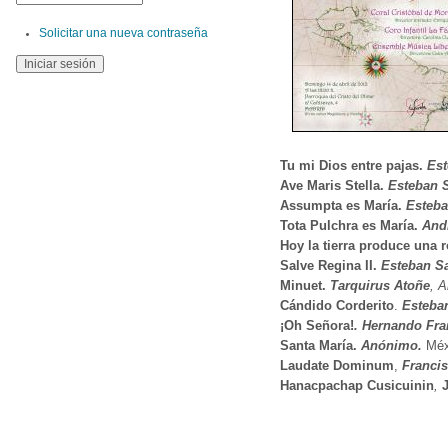
Solicitar una nueva contraseña
Tu mi Dios entre pajas.
Es
Ave Maris Stella.
Esteban 
Assumpta es María.
Esteb
Tota Pulchra es María.
And
Hoy la tierra produce una 
Salve Regina II.
Esteban S
Minuet
.
Tarquirus Atoñe
, 
Cándido Corderito
.
Esteba
¡Oh Señora!
. Hernando Fr
Santa María.
Anónimo.
Méx
Laudate Dominum
,
Franci
Hanacpachap Cusicuinin
,