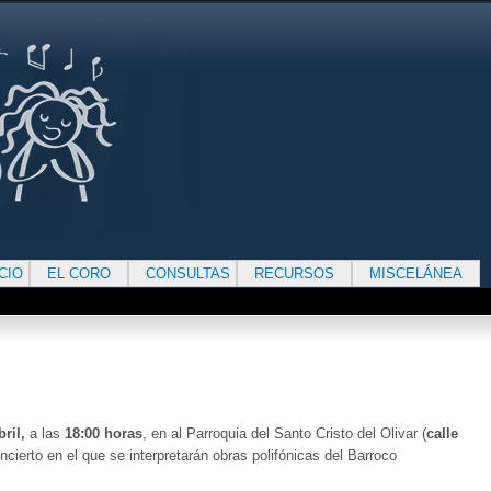
ICIO
EL CORO
CONSULTAS
RECURSOS
MISCELÁNEA
ril,
a las
18:00 horas
, en al Parroquia del Santo Cristo del Olivar (
calle
ncierto en el que se interpretarán obras polifónicas del Barroco