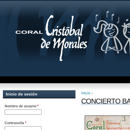
Inicio
›
Inicio de sesión
Se encuentra uste
CONCIERTO B
Nombre de usuario
*
Contraseña
*