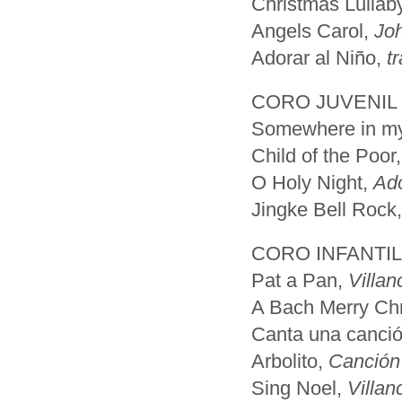
Christmas Lullab
Angels Carol,
Joh
Adorar al Niño,
t
CORO JUVENIL
Somewhere in m
Child of the Poor
O Holy Night,
Ad
Jingke Bell Rock
CORO INFANTI
Pat a Pan,
Villan
A Bach Merry Ch
Canta una canci
Arbolito,
Canción
Sing Noel,
Villan