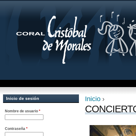
Jum
Inicio
›
Inicio de sesión
Se encuentra uste
CONCIERTO
Nombre de usuario
*
Contraseña
*