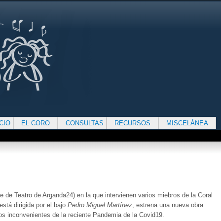
ICIO
EL CORO
CONSULTAS
RECURSOS
MISCELÁNEA
 de Teatro de Arganda24) en la que intervienen varios miebros de la Coral
está dirigida por el bajo
Pedro Miguel Martínez
, estrena una nueva obra
los inconvenientes de la reciente Pandemia de la Covid19.