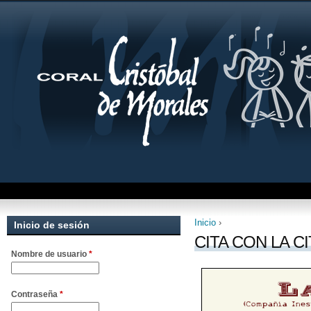
Inicio
›
Inicio de sesión
Se encuentra uste
CITA CON LA CI
Nombre de usuario
*
Contraseña
*