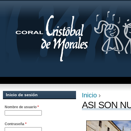
Jum
Inicio
›
Inicio de sesión
Se encuentra uste
ASI SON 
Nombre de usuario
*
Contraseña
*