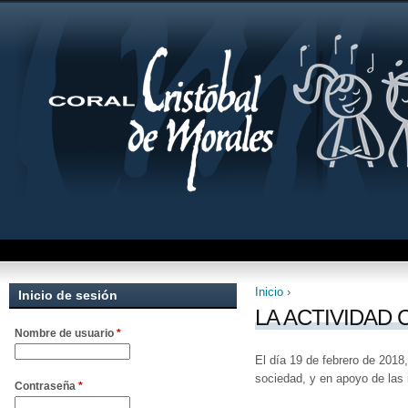
Inicio
›
Inicio de sesión
Se encuentra uste
LA ACTIVIDAD
Nombre de usuario
*
El día 19 de febrero de 2018
sociedad, y en apoyo de las 
Contraseña
*